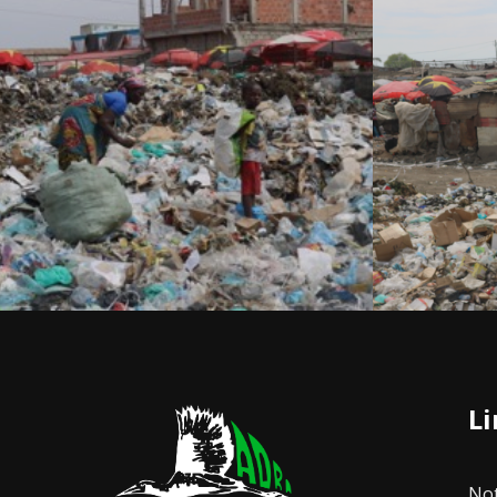
Li
Not