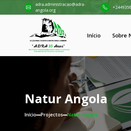
adra.administracao@adra-
+244935
angola.org
Início
Sobre 
Natur Angola
Início
Projectos
Natur Angola