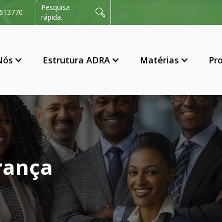
Pesquisa
613770
rápida.
Nós
Estrutura ADRA
Matérias
Pr
rança