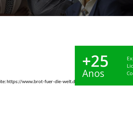
+25
Ex
Li
Anos
Co
te: https://www.brot-fuer-die-welt.de/