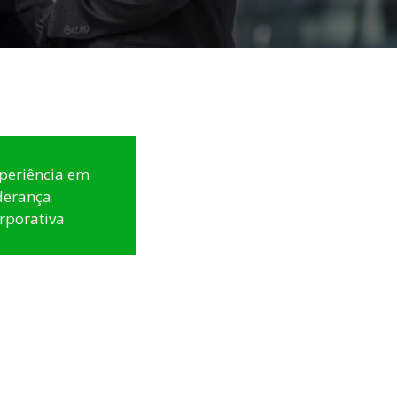
periência em
derança
rporativa