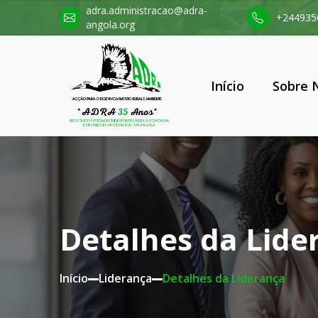
adra.administracao@adra-
+244935
angola.org
Início
Sobre 
Detalhes da Lide
Início
Liderança
Detalhes da Liderança