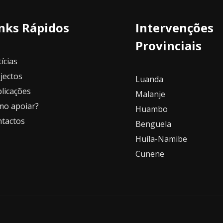
nks Rápidos
Intervenções
Provinciais
ícias
jectos
Luanda
licações
Malanje
o apoiar?
Huambo
tactos
Benguela
Huíla-Namibe
Cunene